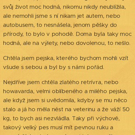
svůj život moc hodná, nikomu nikdy neublížila,
ale nemohli jsme s ní nikam jet autem, nebo
autobusem, to nesnášela, jenom pěšky do
přírody, to bylo v pohodě. Doma byla taky moc
hodná, ale na výlety, nebo dovolenou, to nešlo.
Chtěla jsem pejska, kterého bychom mohli vzít
všude s sebou a byl by s námi pořád.
Nejdříve jsem chtěla zlatého retrívra, nebo
howavarda, velmi oblíbeného a milého pejska,
ale když jsem si uvědomila, kdyby se mu něco
stalo a já ho měla nést na veterinu a že váží 50
kg, to bych asi nezvládla. Taky při výchově,
takový velký pes musí mít pevnou ruku a