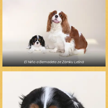
El Niňo a Bernadeta ze Zámku Lešná