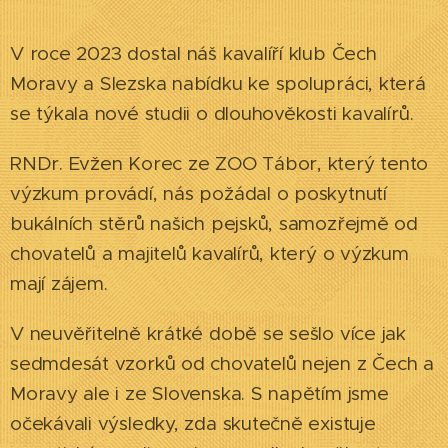
V roce 2023 dostal náš kavalíří klub Čech
Moravy a Slezska nabídku ke spolupráci, která
se týkala nové studii o dlouhověkosti kavalírů.
RNDr. Evžen Korec ze ZOO Tábor, který tento
výzkum provádí, nás požádal o poskytnutí
bukálních stěrů našich pejsků, samozřejmě od
chovatelů a majitelů kavalírů, který o výzkum
mají zájem.
V neuvěřitelně krátké době se sešlo více jak
sedmdesát vzorků od chovatelů nejen z Čech a
Moravy ale i ze Slovenska. S napětím jsme
očekávali výsledky, zda skutečně existuje