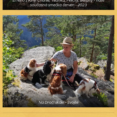
El Niňo zvaný Charlie, Teanka, Felicity, Betany - naše
současná smečka červen - 2023
Na Dračí skále - Svojše