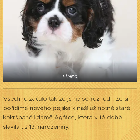
El Niňo
Všechno začalo tak že jsme se rozhodli, že si
pořídíme nového pejska k naší už notně staré
kokršpanělí dámě Agátce, která v té době
slavila už 13. narozeniny.