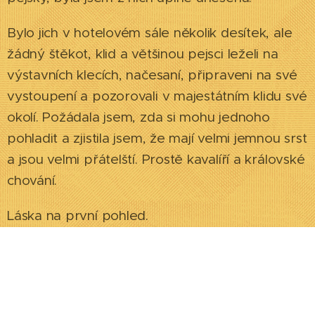
Bylo jich v hotelovém sále několik desítek, ale
žádný štěkot, klid a většinou pejsci leželi na
výstavních klecích, načesaní, připraveni na své
vystoupení a pozorovali v majestátním klidu své
okolí. Požádala jsem, zda si mohu jednoho
pohladit a zjistila jsem, že mají velmi jemnou srst
a jsou velmi přátelští. Prostě kavalíří a královské
chování.
Láska na první pohled.
Seznámila jsem se na této výstavě s paní
chovatelkou Michaelou Čermákovou, která má
chovatelskou stanici "Zlatý kavalír", a ta mi
doporučila chovatelku, která brzy očekává