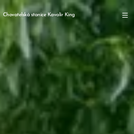
Chovatelská stanice Kavalír King
Charles Španěl