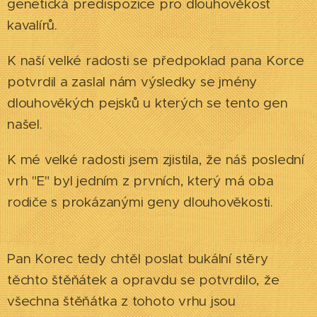
genetická predispozice pro dlouhověkost
kavalírů.
K naší velké radosti se předpoklad pana Korce
potvrdil a zaslal nám výsledky se jmény
dlouhověkých pejsků u kterých se tento gen
našel.
K mé velké radosti jsem zjistila, že náš poslední
vrh "E" byl jedním z prvních, který má oba
rodiče s prokázanými geny dlouhověkosti. ❤
😍
Pan Korec tedy chtěl poslat bukální stěry
těchto štěňátek a opravdu se potvrdilo, že
všechna štěňátka z tohoto vrhu jsou