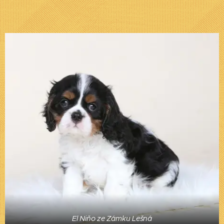
El Niňo ze Zámku Lešná