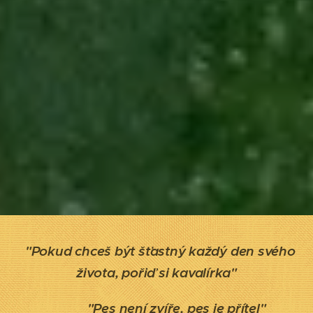
"Pokud chceš být šťastný každý den svého
života, pořiď si ka
valírka"
"Pes není zvíře, pes je přítel"