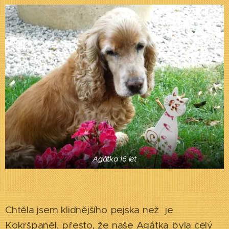
Agátka 16 let
Chtěla jsem klidnějšího pejska než je
Kokršpaněl, přesto, že naše Agátka byla celý