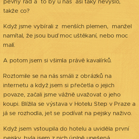
pevný řád a to by u nás asi taky nevyšlo,
takže co?
Když jsme vybírali z menších plemen, manžel
namítal, že jsou buď moc uštěkaní, nebo moc
malí.
A potom jsem si všimla právě kavalírků.
Roztomile se na nás smáli z obrázků na
internetu a když jsem si přečetla o jejich
povaze, začali jsme vážně uvažovat o jeho
koupi. Blížila se výstava v Hotelu Step v Praze a
já se rozhodla, jet se podívat na pejsky naživo.
Když jsem vstoupila do hotelu a uviděla první
pejsky, byla jsem z nich úplně unešená.