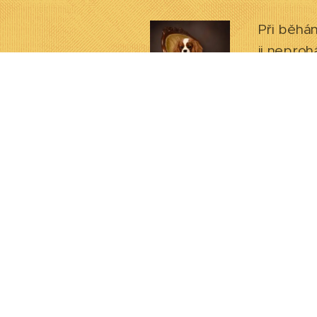
Při běhán
ji neproh
dobu. Pok
krátkými 
gauči.
Procházky
nechce, a
nečase.
Kavalírek
sportům, 
děti a ml
použijete
Někteří p