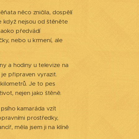
těňata něco zničila, dospělí
e když nejsou od štěněte
naoko předvádí
čky, nebo u krmení, ale
iny a hodiny u televize na
 je připraven vyrazit.
kilometrů. Je to pes
život, nejen jako štěně.
o psího kamaráda vzít
dopravními prostředky,
cíř, měla jsem ji na klíně