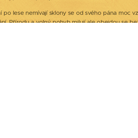
í po lese nemívají sklony se od svého pána moc vzd
ání. Přírodu a volný pohyb milují ale obejdou se be
ud jeho majitel nemůže podnikat delší dobu žádné 
procházkami a zbytek dne proleží v pelíšku, nebo 
 si nevynucuje, ale vítá je s nadšením. Jen když 
le pokud si páníček přeje jít ven, bude ho kavalíre
 je výborný pes pro ty, kteří by se rádi věnovali ag
kde se běhá, skáče a musí se poslouchat. Je vhodn
ádež. Kavalírek je velmi učenlivý, schopný se nauči
 kouzlo pamlsků, jde cvičení skoro samo.
áníčkové dokonce dělají se svými kavalírky caniste