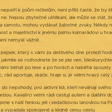
 nepatří k psům ničitelům, není příliš časté, že by š
ne. Nejsou zbytečně uštěkaní, ale může se stát, ž
na samotu, mohou vydávat žalostné zvuky. Někdy 
st a majetnictví k jinému psímu kamarádovi u hra
ení nemyslí vážně.
e pejsek, který s vámi za deštivého dne proleží hod
e jakmile se rozhodnete že se jde ven, bleskurychle
vámi běhat po lese a po horách a naběhá spousty 
, rád aportuje, skáče, hraje si, je velmi hravý celý 
 do nepohody, pro aktivní lidi, kteří neváhají svéh
ebou. Kavalírci velmi rádi cestují autem a dalšími 
sme s naší fenkou jeli i sedačkovou lanovkou na Pan
a vypadala spokojeně a klidně celou cestu.