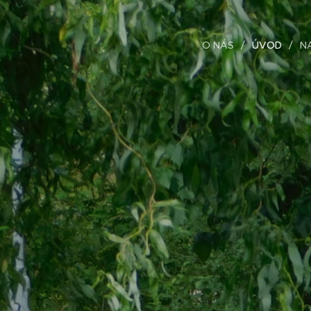
O NÁS
ÚVOD
N