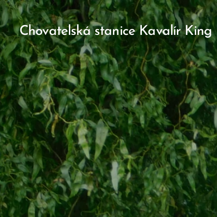
Chovatelská stanice Kavalír King
Charles Španěl