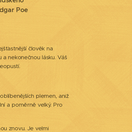
lidského
 Poe
jšťastnější člověk na
ou a nekonečnou lásku. Váš
eopustí.
joblíbenějších plemen, aniž
lní a poměrně velký. Pro
nou znovu. Je velmi