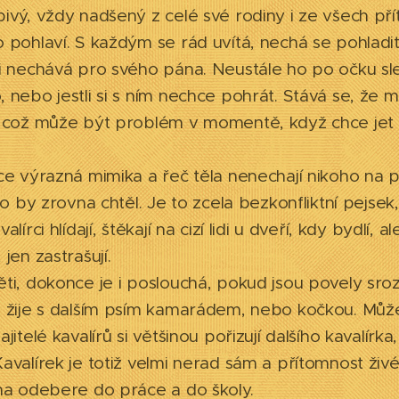
ivý, vždy nadšený z celé své rodiny i ze všech př
 pohlaví. S každým se rád uvítá, nechá se pohladit
i nechává pro svého pána. Neustále ho po očku sled
 nebo jestli si s ním nechce pohrát. Stává se, že m
, což může být problém v momentě, když chce jet 
ce výrazná mimika a řeč těla nenechají nikoho na p
 co by zrovna chtěl. Je to zcela bezkonfliktní pejsek,
alírci hlídají, štěkají na cizí lidi u dveří, kdy bydlí,
jen zastrašují.
ti, dokonce je i poslouchá, pokud jsou povely srozu
 žije s dalším psím kamarádem, nebo kočkou. Může 
ajitelé kavalírů si většinou pořizují dalšího kavalír
avalírek je totiž velmi nerad sám a přítomnost živ
na odebere do práce a do školy.