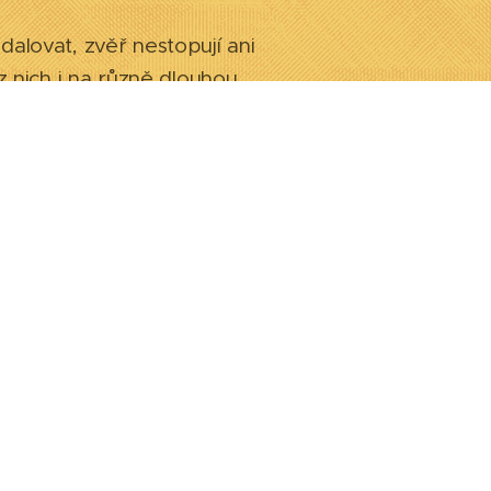
alovat, zvěř nestopují ani
z nich i na různě dlouhou
výlety, spokojí se s
vedle svého majitele na
je venku mokro, se mu moc
k následovat i v tomto
ility, nebo jiným psím
ý pro dospělé, ale i pro
t snad čemukoliv. Pokud
rapeutické zkoušky, rádi