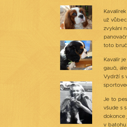
Kavalírek
už vůbec 
zvykáni 
panovačno
toto bruč
Kavalír j
gauči, al
Vydrží s 
sportovec
Je to pes
všude s s
dokonce j
v batohu 