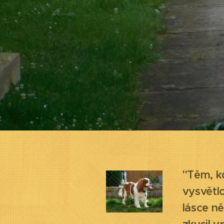
"Těm, k
vysvětl
lásce n