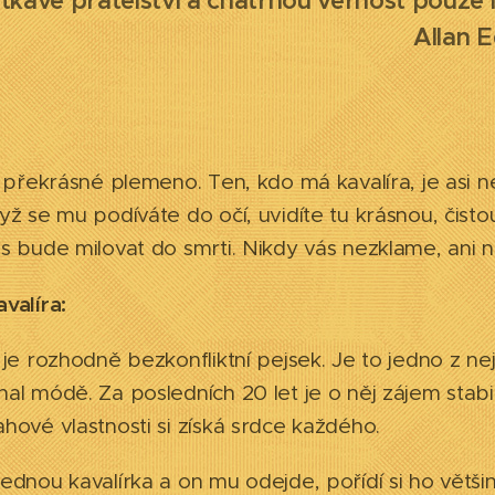
rtkavé přátelství a chatrnou věrnost pouze 
ora" Allan Edgar
e překrásné plemeno. Ten, kdo má kavalíra, je asi ne
yž se mu podíváte do očí, uvidíte tu krásnou, čist
s bude milovat do smrti. Nikdy vás nezklame, ani n
valíra:
 je rozhodně bezkonfliktní pejsek. Je to jedno z ne
al módě. Za posledních 20 let je o něj zájem stabi
hové vlastnosti si získá srdce každého.
ednou kavalírka a on mu odejde, pořídí si ho větši