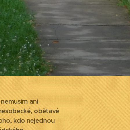
, nemusím ani
V nesobecké, obětavé
toho, kdo nejednou