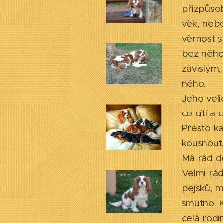
přizpůsob
věk, nebo
věrnost s
bez něho,
závislým
něho.
Jeho veli
co cítí a
Přesto kav
kousnout, 
Má rád dě
Velmi rád
pejsků, m
smutno. K
celá rodi