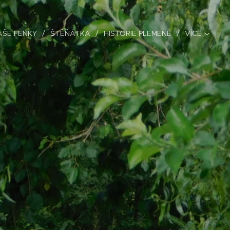
AŠE FENKY
ŠTĚŇÁTKA
HISTORIE PLEMENE
VÍCE