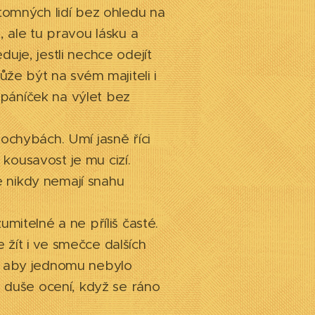
ítomných lidí bez ohledu na
, ale tu pravou lásku a
uje, jestli nechce odejít
ůže být na svém majiteli i
páníček na výlet bez
ochybách. Umí jasně říci
 kousavost je mu cizí.
 ale nikdy nemají snahu
mitelné a ne příliš časté.
žít i ve smečce dalších
ka, aby jednomu nebylo
é duše ocení, když se ráno