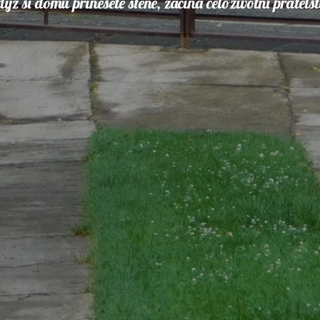
yž si domů přinesete štěně, začíná celoživotní přátelst