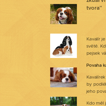
zkusil v
tv
Kavalír j
světě. Kd
pejsek vá
Povaha ka
Kavalírek
by podléh
jeho pova
Kdo měl j